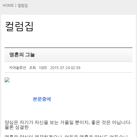
HOME
>
컬럼집
컬럼집
영혼의 그늘
카야솔루션
조회 : 1005
2015.07.24 02:39
본문중에
양심은 자기가 자신을 보는 거울일 뿐이지, 좋은 것은 아닙니다.
물론 성결한
영혼은 양심이 깨끗하겠으나, 어두운 영혼은 양심도 어둡습니