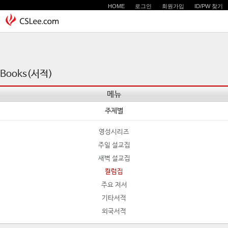
HOME
로그인
회원가입
ID/PW 찾기
Books(서적)
메뉴
주제별
영성시리즈
주일 설교집
새벽 설교집
컬럼집
주요 저서
기타서적
외국서적