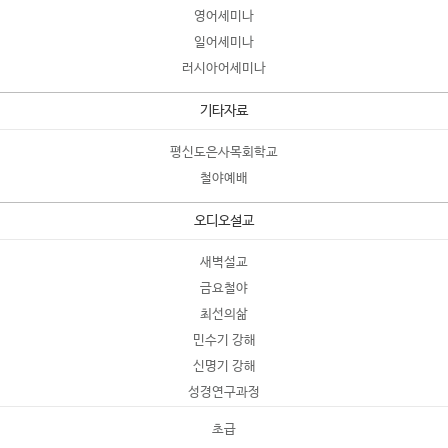
영어세미나
일어세미나
러시아어세미나
기타자료
평신도은사목회학교
철야예배
오디오설교
새벽설교
금요철야
최선의삶
민수기 강해
신명기 강해
성경연구과정
초급