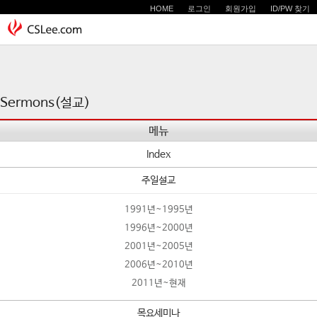
HOME
로그인
회원가입
ID/PW 찾기
Sermons(설교)
메뉴
Index
주일설교
1991년~1995년
1996년~2000년
2001년~2005년
2006년~2010년
2011년~현재
목요세미나