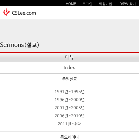
HOME
로그인
회원가입
ID/PW 찾기
Sermons(설교)
메뉴
Index
주일설교
1991년~1995년
1996년~2000년
2001년~2005년
2006년~2010년
2011년~현재
목요세미나