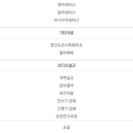
영어세미나
일어세미나
러시아어세미나
기타자료
평신도은사목회학교
철야예배
오디오설교
새벽설교
금요철야
최선의삶
민수기 강해
신명기 강해
성경연구과정
초급