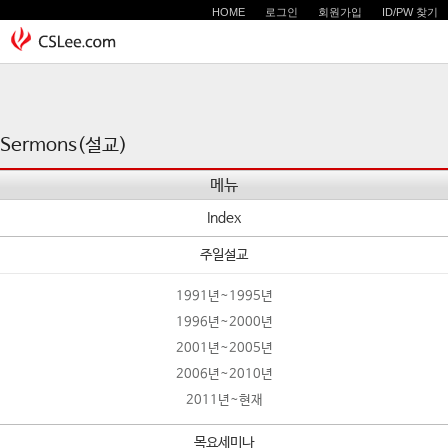
HOME
로그인
회원가입
ID/PW 찾기
Sermons(설교)
메뉴
Index
주일설교
1991년~1995년
1996년~2000년
2001년~2005년
2006년~2010년
2011년~현재
목요세미나