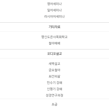
영어세미나
일어세미나
러시아어세미나
기타자료
평신도은사목회학교
철야예배
오디오설교
새벽설교
금요철야
최선의삶
민수기 강해
신명기 강해
성경연구과정
초급