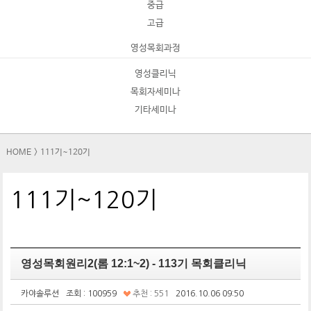
중급
고급
영성목회과정
영성클리닉
목회자세미나
기타세미나
HOME
>
111기~120기
111기~120기
영성목회원리2(롬 12:1~2) - 113기 목회클리닉
카야솔루션
조회 : 100959
추천 : 551
2016.10.06 09:50