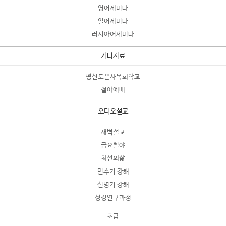
영어세미나
일어세미나
러시아어세미나
기타자료
평신도은사목회학교
철야예배
오디오설교
새벽설교
금요철야
최선의삶
민수기 강해
신명기 강해
성경연구과정
초급