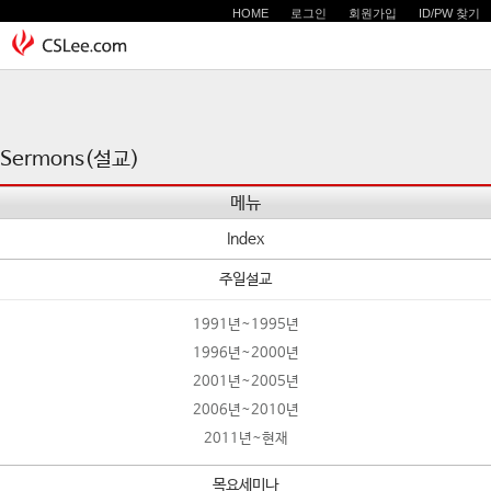
HOME
로그인
회원가입
ID/PW 찾기
Sermons(설교)
메뉴
Index
주일설교
1991년~1995년
1996년~2000년
2001년~2005년
2006년~2010년
2011년~현재
목요세미나